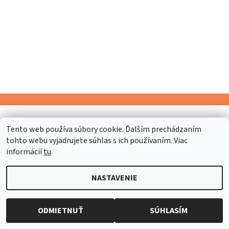
2026 © PAMLSKOVO, všetky práva vyhradené
Tento web používa súbory cookie. Ďalším prechádzaním
tohto webu vyjadrujete súhlas s ich používaním. Viac
Vytvoril Shoptet
informácií
tu
.
NASTAVENIE
ODMIETNUŤ
SÚHLASÍM